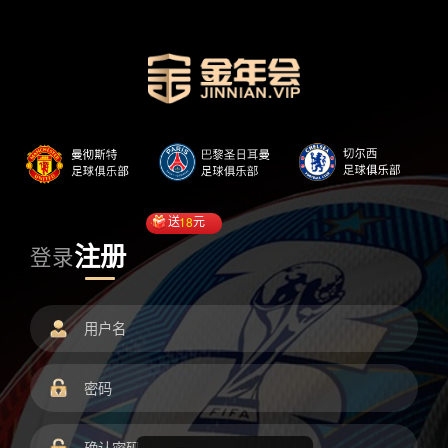
送
18
元
注册
登录