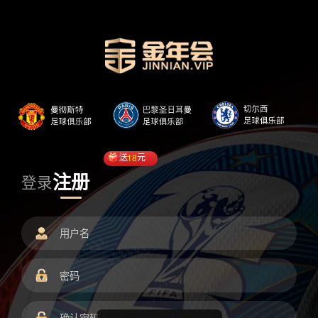
送
18
元
注册
登录