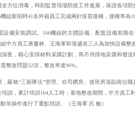
場全方位消毒，時刻監督現場防疫工作進展，保證各項防
6機組新招聘41名外籍員工完成兩針疫苗接種，接種率為10
緊設備安裝調試。166機組的主體設備、配套設備前期在
機組中方員工唐慶林、王海軍和張盛友三人為加快設備整改
到深夜，精心安排材料采購計劃，馬不停蹄地采購和發送
需整改問題52項，整改率達96%。
訓，嚴格“三新隊伍”管理。在司鑽房、值班房張貼崗位職
全培訓，累計培訓164人工時；基地整改期間，中方員工
動等操作進行了重點培訓。（王海軍 呂 敏）