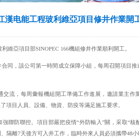
江漢电能工程玻利維亞項目修井作業開
維亞項目部SINOPEC 166機組修井作業順利開工。
井合同，該公司第一時間成立保障小組，每周召開項目推
通交流，每周彙報機組開工準備工作進展，邀請業主作
保了項目人員、設備、物資、防疫等滿足施工要求。
強聯防聯控。項目部嚴把疫情“外防輸入”關，采取“核酸
、隔離7天後方可入井工作，臨時外來人員必須攜帶48