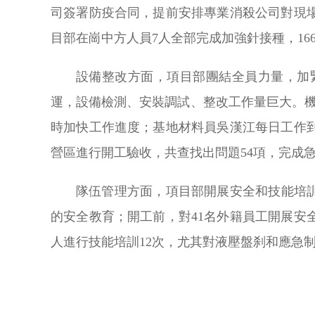
司簽署防疫合同，提前安排專業消殺公司對現
目部在崗中方人員7人全部完成加強針接種，16
設備整改方面，項目部團結全員力量，加
運，設備檢測、安裝調試、整改工作量巨大。
時加快工作進度；基地材料員吳漢江每日工作
營區進行開工驗收，共查找出問題54項，完成急
隊伍管理方面，項目部開展安全和技能培
的安全教育；開工前，對41名外籍員工開展安
人進行技能培訓12次，尤其對液壓盤刹和應急制