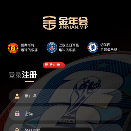
送
18
元
注册
登录