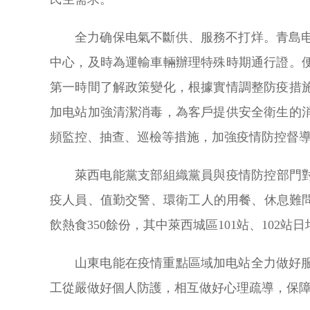
全力确保电氣不斷供、服務不打烊。青島
中心，及時為運輸車輛辦理特殊時期通行證。
第一時間了解政策變化，根據實情調整防疫措
加电站加強清潔消毒，為客戶提供安全衛生的
頻監控、抽查、巡檢等措施，加強疫情防控督
萊西电能黨支部組織黨員與疫情防控部門
疫人員、值勤交警、環衛工人的用餐、休息難
飲熱食350餘份，其中萊西城區101站、102
山東电能在疫情重點區域加电站全力做好
工從嚴做好個人防護，相互做好心理疏導，保