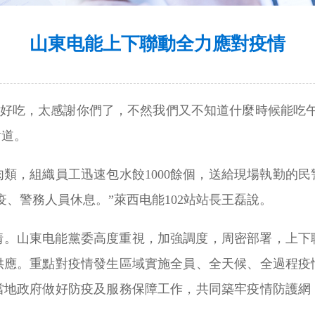
山東电能上下聯動全力應對疫情
真好吃，太感謝你們了，不然我們又不知道什麼時候能吃午飯
謝道。
肉類，組織員工迅速包水餃1000餘個，送給現場執勤的
、警務人員休息。”萊西电能102站站長王磊說。
情。山東电能黨委高度重視，加強調度，周密部署，上下聯
供應。重點對疫情發生區域實施全員、全天候、全過程疫
合當地政府做好防疫及服務保障工作，共同築牢疫情防護網