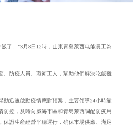
了。”3月8日12時，山東青島萊西电能員工為
民警、防疫人員、環衛工人，幫助他們解決吃飯難
動迅速啟動疫情應對預案，主要領導24小時靠
情防控，及時向威海市區和青島萊西調配防疫用
，保證生産經營平穩運行，确保市場供應、滿足