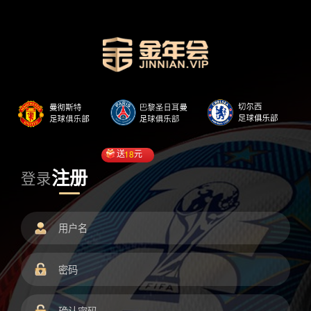
送
18
元
注册
登录