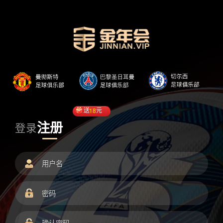
送
18
元
注册
登录