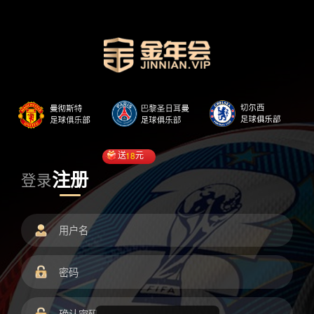
送
18
元
注册
登录