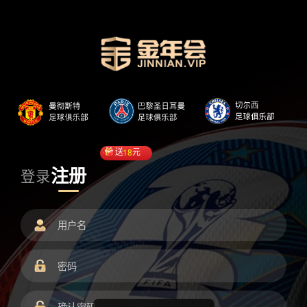
送
18
元
注册
登录