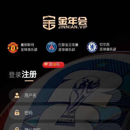
送
18
元
注册
登录