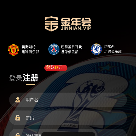
送
18
元
注册
登录