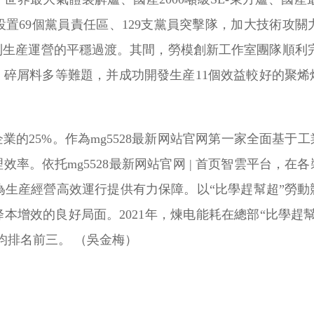
置69個黨員責任區、129支黨員突擊隊，加大技術攻
生産運營的平穩過渡。其間，勞模創新工作室團隊順利完
、碎屑料多等難題，并成功開發生産11個效益較好的聚烯
業的25%。作為mg5528最新网站官网第一家全面基于
率。依托mg5528最新网站官网 | 首页智雲平台，在各
為生産經營高效運行提供有力保障。以“比學趕幫超”勞
本增效的良好局面。2021年，煉电能耗在總部“比學趕
均排名前三。 （吳金梅）