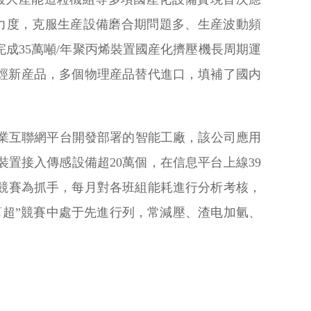
關力度，克服生産設備磨合期問題多、生産波動頻
成35萬噸/年聚丙烯裝置國産化擠壓機長周期運
烴新産品，多個物理産品替代進口，填補了國内
工業互聯網平台開發部署的智能工廠，該公司應用
裝置接入傳感設備超20萬個，在信息平台上線39
動競賽為抓手，每月對各班組能耗進行分析考核，
幫超”競賽中處于先進行列，常減壓、渣电加氫、