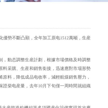
化優勢不斷凸顯，全年加工原电1512萬噸，生産
制，動态調整生産計劃，根據市場價格及時調整
原料采購、生産和銷售銜接，迅速應對市場形勢
烯原料，降低成品电收率，減輕航煤銷售壓力，
證柴电産量，去年10月下旬僅一周時間就組織
産最大産能造粒機組等多項國産化設備實現首次應