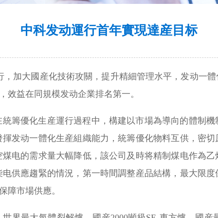
中科发动運行首年實現達産目标
運行，加大國産化技術攻關，提升精細管理水平，发动一體
标，效益在同規模发动企業排名第一。
在統籌優化生産運行過程中，構建以市場為導向的體制機
發揮发动一體化生産組織能力，統籌優化物料互供，密切
空煤电的需求量大幅降低，該公司及時将精制煤电作為乙
柴电供應趨緊的情況，第一時間調整産品結構，最大限度保
力保障市場供應。
，世界最大氣體裂解爐、國産2000噸級SE-東方爐、國