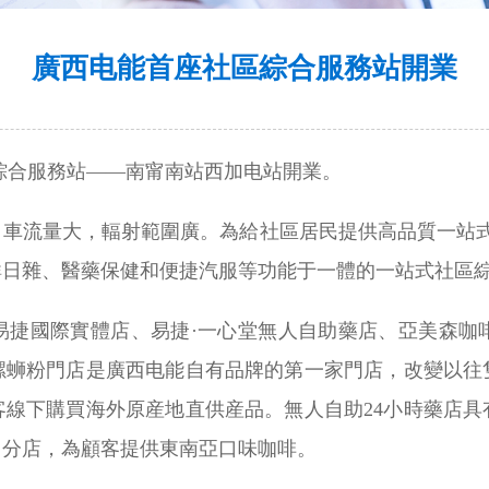
廣西电能首座社區綜合服務站開業
區綜合服務站——南甯南站西加电站開業。
，車流量大，輻射範圍廣。為給社區居民提供高品質一站式
鮮日雜、醫藥保健和便捷汽服等功能于一體的一站式社區
易捷國際實體店、易捷·一心堂無人自助藥店、亞美森咖
螺蛳粉門店是廣西电能自有品牌的第一家門店，改變以往
客線下購買海外原産地直供産品。無人自助24小時藥店具
了分店，為顧客提供東南亞口味咖啡。