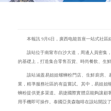
本報訊 9月6日，廣西电能首座一站式社
該站位于南甯市白沙大道，周邊人員密集
的基礎上，打造集合零售百貨、時尚餐飲、生
該站涵蓋易姐姐螺蛳粉門店、生鮮廚房、
業，精準服務社區的有益嘗試。其中，易姐姐
蛳粉提供更多渠道。易捷國際實體店能夠讓顧
用手機即可操作。泰國亞美森咖啡在該站開設