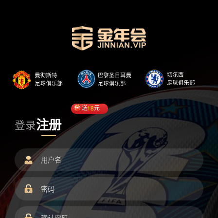
送
18
元
注册
登录