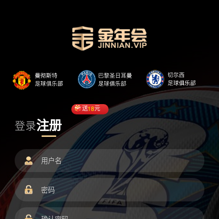
送
18
元
注册
登录