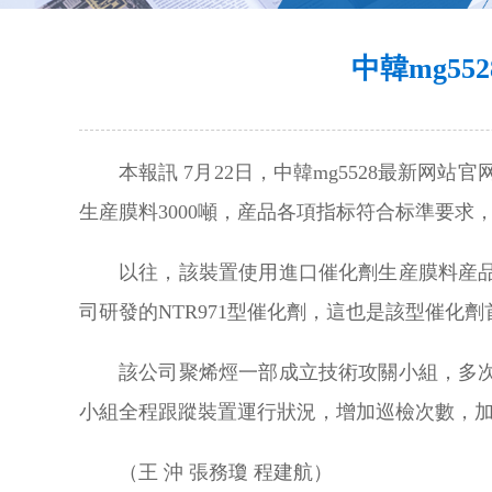
中韓mg5
本報訊 7月22日，中韓mg5528最新网
生産膜料3000噸，産品各項指标符合标準要
以往，該裝置使用進口催化劑生産膜料産
司研發的NTR971型催化劑，這也是該型催化
該公司聚烯烴一部成立技術攻關小組，多
小組全程跟蹤裝置運行狀況，增加巡檢次數，
（王 沖 張務瓊 程建航）