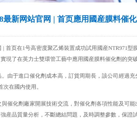
528最新网站官网 | 首页應用國産膜料催
站官网 | 首页在1号高密度聚乙烯裝置成功試用國産NTR9
求，實現了在英力士雙環管工藝中應用國産膜料催化劑的突
品。由于進口催化劑成本高，訂貨周期長，該公司經過充
劑首次在國内使用。
次與催化劑廠家開展技術交流，對催化劑各項性能及可能
加強産品質量分析，不斷總結問題，及時調整參數，保證