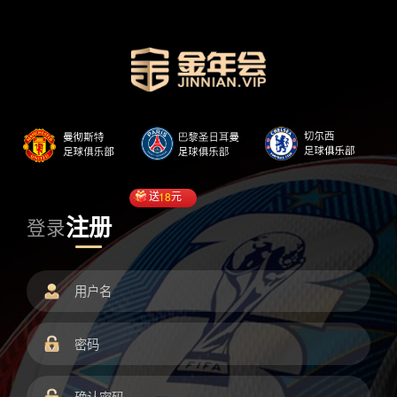
送
18
元
注册
登录