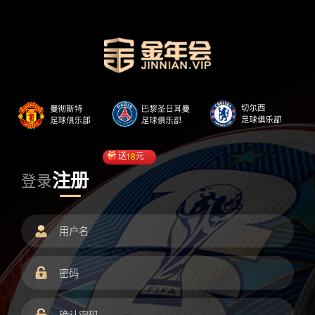
送
18
元
注册
登录