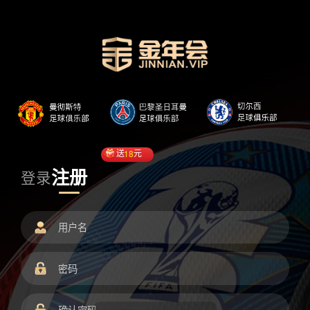
送
18
元
注册
登录