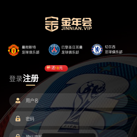
送
18
元
注册
登录