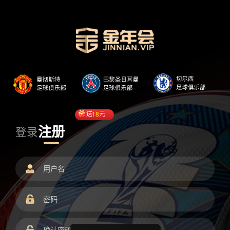
送
18
元
注册
登录