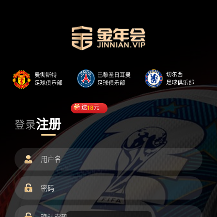
送
18
元
注册
登录