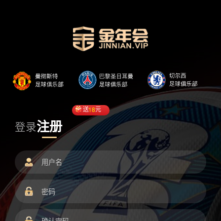
送
18
元
注册
登录