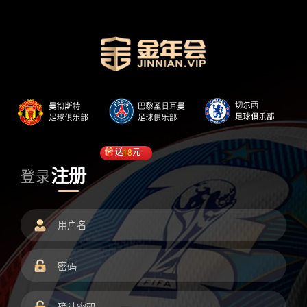
送
18
元
注册
登录