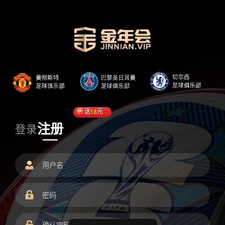
送
18
元
注册
登录