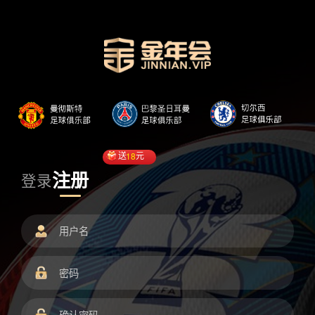
送
18
元
注册
登录