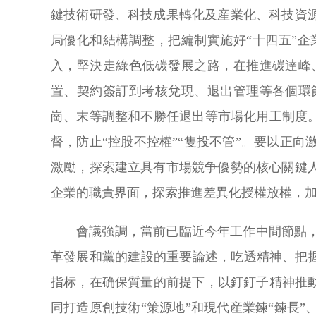
鍵技術研發、科技成果轉化及産業化、科技資
局優化和結構調整，把編制實施好“十四五”
入，堅決走綠色低碳發展之路，在推進碳達峰
置、契約簽訂到考核兌現、退出管理等各個環
崗、末等調整和不勝任退出等市場化用工制度
督，防止“控股不控權”“隻投不管”。要以正
激勵，探索建立具有市場競争優勢的核心關鍵
企業的職責界面，探索推進差異化授權放權，
會議強調，當前已臨近今年工作中間節點
革發展和黨的建設的重要論述，吃透精神、把
指标，在确保質量的前提下，以釘釘子精神推
同打造原創技術“策源地”和現代産業鍊“鍊長