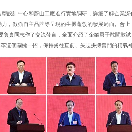
造型設計中心和蔚山工廠進行實地調研，詳細了解企業深
動力，做強自主品牌等呈現的生機蓬勃的發展局面。會上
主要負責同志作了交流發言，全面介紹了企業勇于敢闖敢試
改革這個關鍵一招，保持勇往直前、矢志拼搏奮鬥的精氣