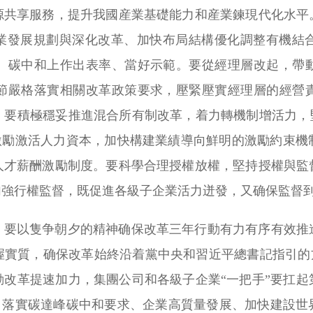
源共享服務，提升我國産業基礎能力和産業鍊現代化水平
企業發展規劃與深化改革、加快布局結構優化調整有機結
、碳中和上作出表率、當好示範。要從經理層改起，帶
節嚴格落實相關改革政策要求，壓緊壓實經理層的經營
。要積極穩妥推進混合所有制改革，着力轉機制增活力，堅
向激勵激活人力資本，加快構建業績導向鮮明的激勵約束
人才薪酬激勵制度。要科學合理授權放權，堅持授權與監
加強行權監督，既促進各級子企業活力迸發，又确保監督
，要以隻争朝夕的精神确保改革三年行動有力有序有效推
握實質，确保改革始終沿着黨中央和習近平總書記指引的方
動改革提速加力，集團公司和各級子企業“一把手”要扛起
”、落實碳達峰碳中和要求、企業高質量發展、加快建設