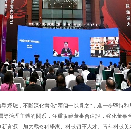
典型經驗，不斷深化實化“兩個一以貫之”，進一步堅持和
層等治理主體的關系，注重規範董事會建設，強化董事
創新資源，加大戰略科學家、科技領軍人才、青年科技英