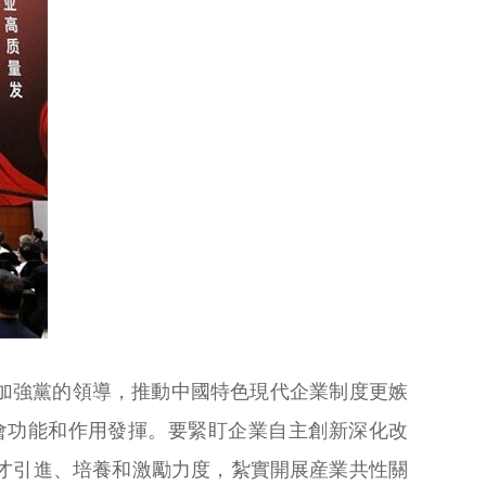
加強黨的領導，推動中國特色現代企業制度更嫉
會功能和作用發揮。要緊盯企業自主創新深化改
才引進、培養和激勵力度，紮實開展産業共性關