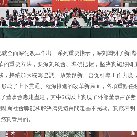
記就全面深化改革作出一系列重要指示，深刻闡明了新階
革的重要方法，要深刻領會、準确把握，堅決實施好國
任務，持續加大統籌協調、政策創新、督促引導工作力度
形成了上下貫通、縱深推進的改革新局面，各項重點任務
現了董事會應建盡建，其中6成以上實現了外部董事占多數
剝離辦社會職能和解決曆史遺留問題基本完成。實踐表明
、務實管用的。