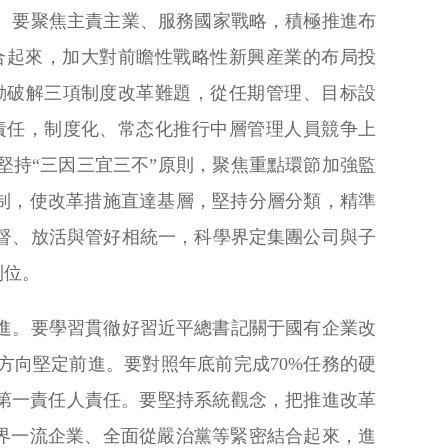
。要聚焦主責主業、服務國家戰略，積極推進布
合起來，加大對前瞻性戰略性新興産業的布局投
動破解三項制度改革難題，從任期管理、目标設
責任，制度化、常态化推行中層管理人員競争上
持“三因三宜三不”原則，聚焦重點環節加強監
機制，使改革措施直達基層，堅持分層分類，精準
督、放活與管好相統一，科學界定集團公司與子
到位。
進。要學習貫徹好習近平總書記關于國有企業改
向堅定前進。要對照年底前完成70%任務的硬
第一責任人責任。要堅持系統觀念，把推進改革
世界一流企業、全面從嚴治黨等緊密結合起來，進