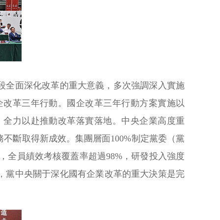
段全面深化改革的重大意義，多次強調深入實施
企改革三年行動。國企改革三年行動方案實施以
，全力以赴推動改革落實落地。中央企業高度重
不斷取得新成效。集團層面100%制定黨委（黨
，全員績效考核覆蓋率超過98%，研發投入強度
，黨中央關于深化國有企業改革的重大決策是完