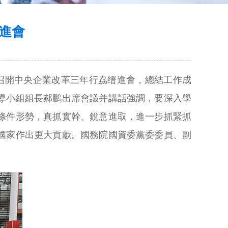
進會
式召開中央企業改革三年行劦缙進會，總結工作成
導小組組長郝鵬出席會議并講話強調，要深入學
條件形勢，真抓實幹、銳意進取，進一步抓緊抓
國家作出更大貢獻。國務院國資委黨委委員、副