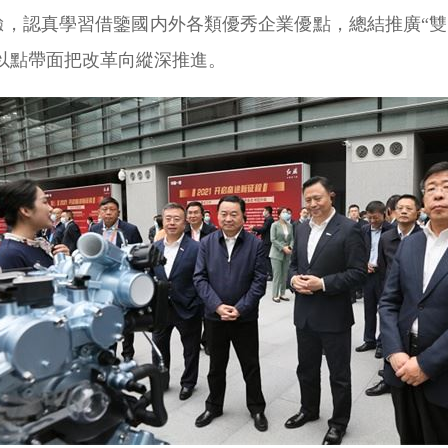
，認真學習借鑒國内外各類優秀企業優點，總結推廣“雙百
以點帶面把改革向縱深推進。