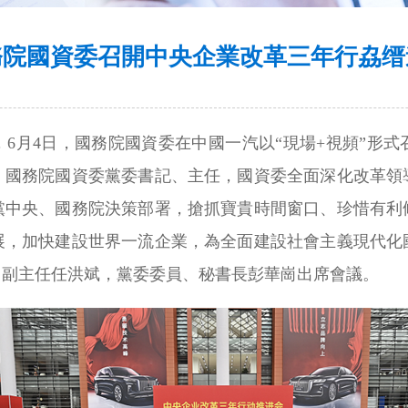
務院國資委召開中央企業改革三年行劦缙
6月4日，國務院國資委在中國一汽以“現場+視頻”形
。國務院國資委黨委書記、主任，國資委全面深化改革領
黨中央、國務院決策部署，搶抓寶貴時間窗口、珍惜有利
展，加快建設世界一流企業，為全面建設社會主義現代化
、副主任任洪斌，黨委委員、秘書長彭華崗出席會議。