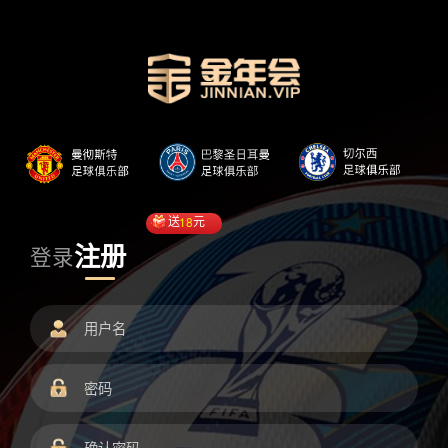
送
18
元
注册
登录