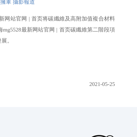
胡擁軍 攝影報道
28最新网站官网 | 首页将碳纖維及高附加值複合材料
5528最新网站官网 | 首页碳纖維第二階段項
發展。
2021-05-25