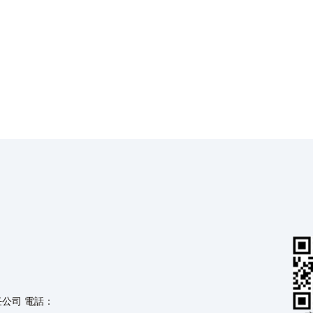
任公司 電話：