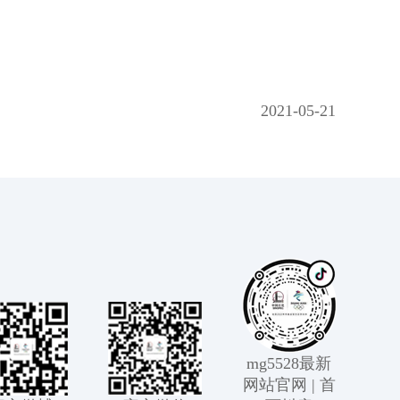
2021-05-21
mg5528最新
网站官网 | 首