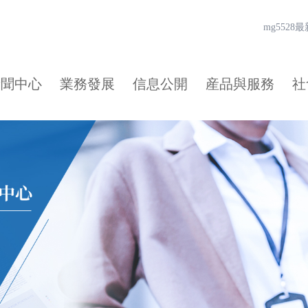
mg552
新聞中心
業務發展
信息公開
産品與服務
社