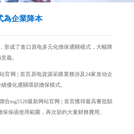
模式為企業降本
求點，形成了進口原电多元化擔保通關模式，大幅降
極意義。
官网 | 首页原电資源采購業務涉及24家发动企
持續優化通關環節擔保模式。
合mg5528最新网站官网 | 首页獲得最高審批額
司擔保保函使用範圍，再次節約大量财務費用。