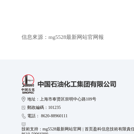
信息來源：
mg5528最新网站官网報
地址：上海市奉贤区崇明中心路109号
郵政編碼：101235
電話： 8620-88960111
技術支持：mg5528最新网站官网 | 首页盈科信息技術有限責