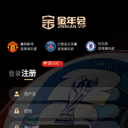
送
18
元
注册
登录