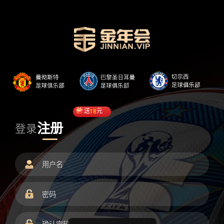
送
18
元
注册
登录