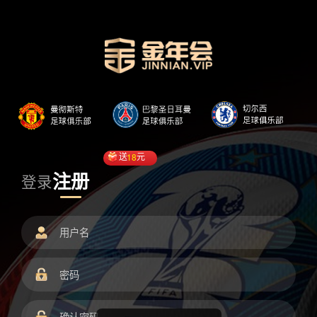
送
18
元
注册
登录