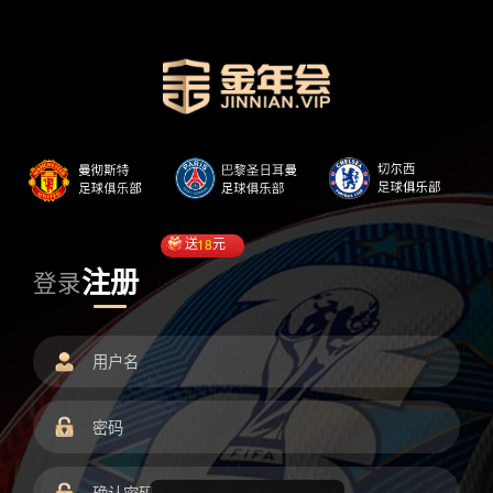
送
18
元
注册
登录