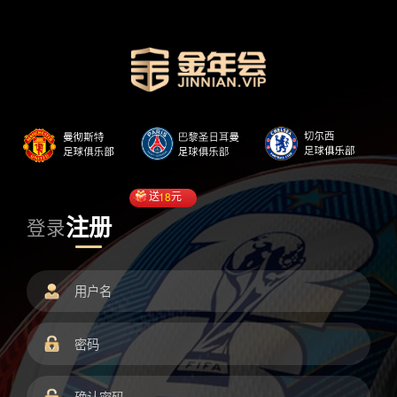
送
18
元
注册
登录