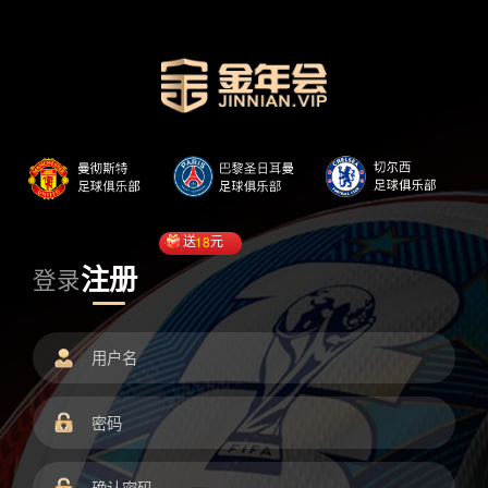
送
18
元
注册
登录