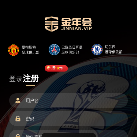
送
18
元
注册
登录