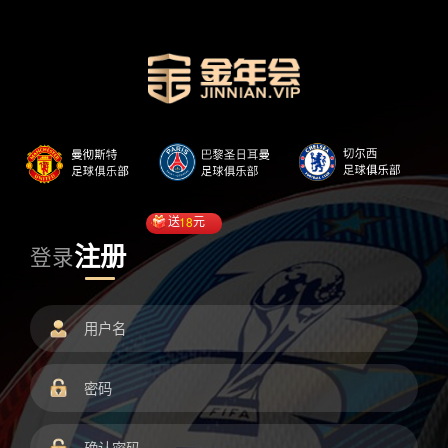
送
18
元
注册
登录