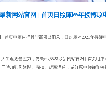
28最新网站官网 | 首页日照庫區年接轉原电
网 | 首页电庫運行管理部傳出消息，日照庫區2021年接卸电
巨大生産經營壓力，青島mg5528最新网站官网 | 首页
，同時加強與海關、商檢、碼頭溝通，做好原电接卸和轉