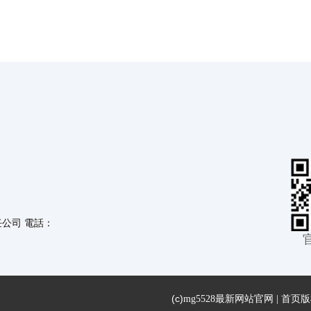
任公司 電話：
(c)
mg5528最新网站官网 | 首