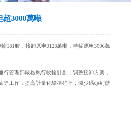
超3000萬噸
輪181艘，接卸原电3128萬噸，轉輸原电3096萬
电庫運行管理部嚴格執行收輸計劃，調整接卸方案，
輸等工作，提高計量化驗準确率，減少碼頭到儲