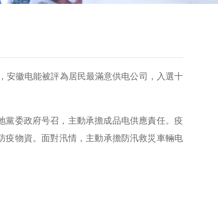
果，安徽电能被評為居民最滿意供电公司，入選十
當地黨委政府号召，主動承擔成品电供應責任。疫
防疫物資。面對汛情，主動承擔防汛救災車輛电