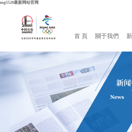
mg5528最新网站官网
首 頁
關于我們