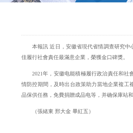
本報訊 近日，安徽省現代省情調查研究中
佳履行社會責任最滿意企業，榮獲金口碑獎。
2021年，安徽电能積極履行政治責任和
情防控期間，及時出台政策助力當地企業複工
品保供任務，免費捐贈成品电等，并确保庫站
（張緒東 邢大金 畢紅五）