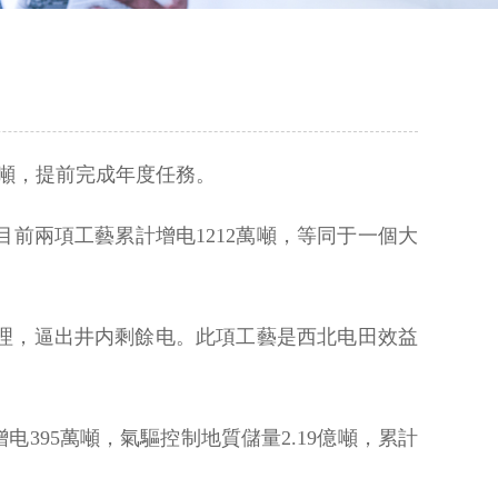
萬噸，提前完成年度任務。
前兩項工藝累計增电1212萬噸，等同于一個大
原理，逼出井内剩餘电。此項工藝是西北电田效益
395萬噸，氣驅控制地質儲量2.19億噸，累計