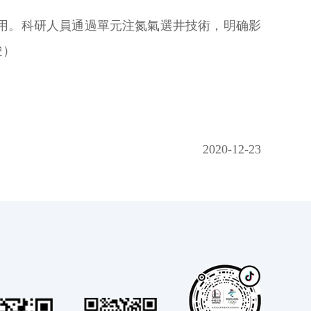
用。科研人員通過單元注氮氣選井技術，明确影
俊）
2020-12-23