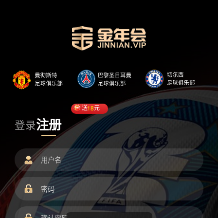
送
18
元
注册
登录