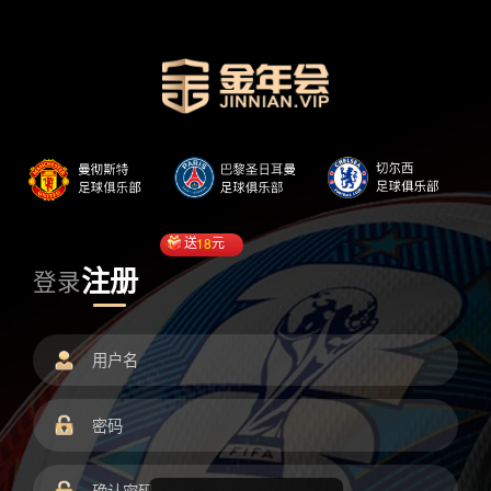
送
18
元
注册
登录