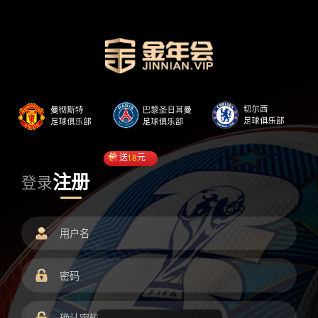
送
18
元
注册
登录