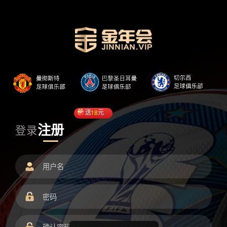
送
18
元
注册
登录