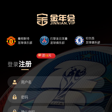
送
18
元
注册
登录