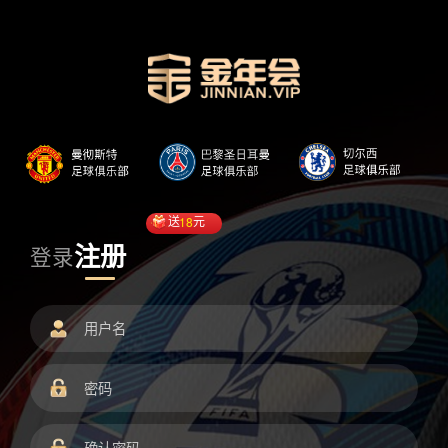
送
18
元
注册
登录