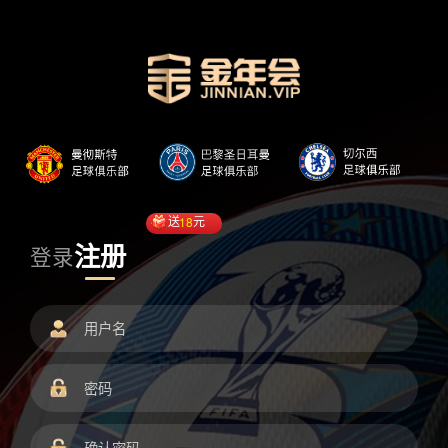
送
18
元
注册
登录