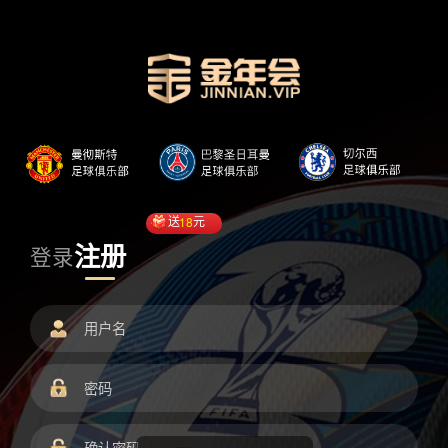
送
18
元
注册
登录