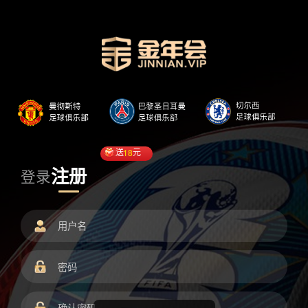
送
18
元
注册
登录